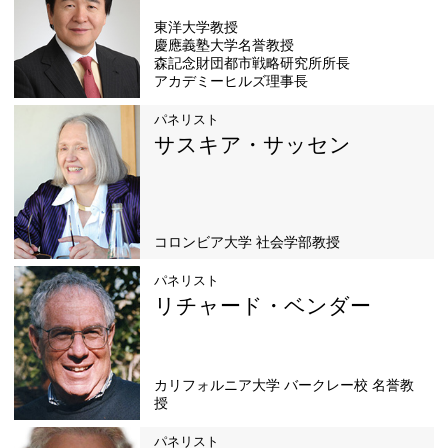
登壇者
モデレーター
竹中 平蔵
東洋大学教授
慶應義塾大学名誉教授
森記念財団都市戦略研究
アカデミーヒルズ理事長
パネリスト
サスキア・サッ